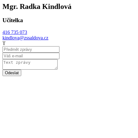
Mgr. Radka Kindlová
Učitelka
416 735 073
kindlova@zssaldova.cz
T
Odeslat