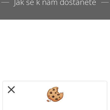
Jak se k nám dostanete
close