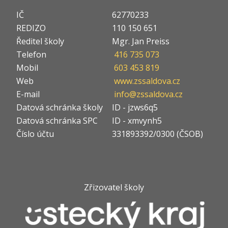
IČ
62770233
REDIZO
110 150 651
Ředitel školy
Mgr. Jan Preiss
Telefon
416 735 073
Mobil
603 453 819
Web
www.zssaldova.cz
E-mail
info@zssaldova.cz
Datová schránka školy
ID - jzws6q5
Datová schránka SPC
ID - xmvynh5
Číslo účtu
331893392/0300 (ČSOB)
Zřizovatel školy