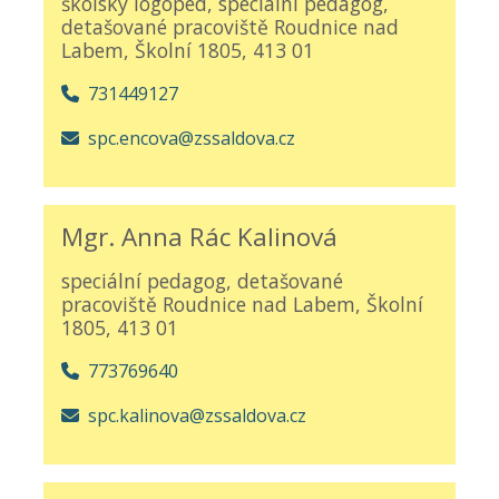
školský logoped, speciální pedagog,
detašované pracoviště Roudnice nad
Labem, Školní 1805, 413 01
731449127
spc.encova@zssaldova.cz
Mgr. Anna Rác Kalinová
speciální pedagog, detašované
pracoviště Roudnice nad Labem, Školní
1805, 413 01
773769640
spc.kalinova@zssaldova.cz