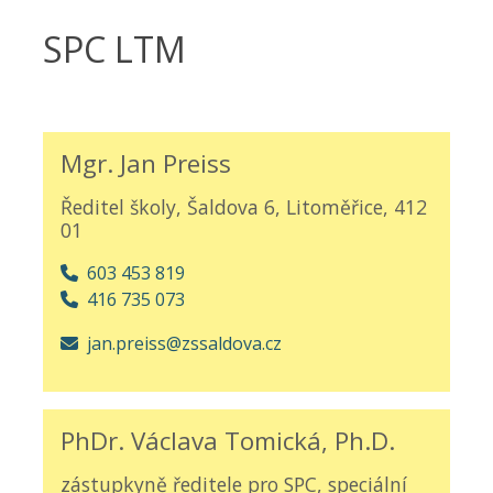
SPC LTM
Mgr. Jan Preiss
Ředitel školy, Šaldova 6, Litoměřice, 412
01
603 453 819
416 735 073
jan.preiss@zssaldova.cz
PhDr. Václava Tomická, Ph.D.
zástupkyně ředitele pro SPC, speciální