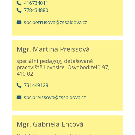
416734011
778434880
spc.petrusova@zssaldova.cz
Mgr. Martina Preissová
speciální pedagog, detašované
pracoviště Lovosice, Osvoboditelů 97,
410 02
731449128
spc.preissova@zssaldova.cz
Mgr. Gabriela Encová