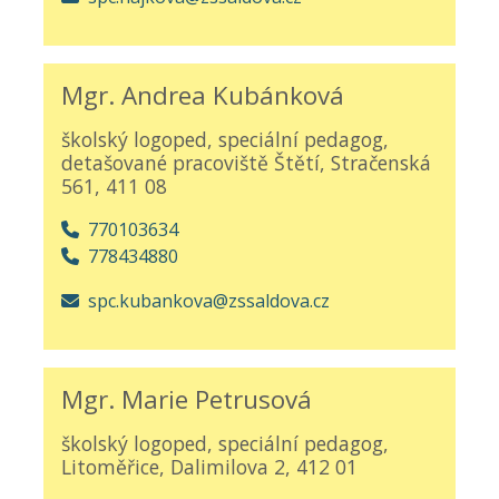
Mgr. Andrea Kubánková
školský logoped, speciální pedagog,
detašované pracoviště Štětí, Stračenská
561, 411 08
770103634
778434880
spc.kubankova@zssaldova.cz
Mgr. Marie Petrusová
školský logoped, speciální pedagog,
Litoměřice, Dalimilova 2, 412 01