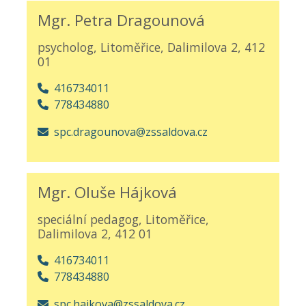
Mgr. Petra Dragounová
psycholog, Litoměřice, Dalimilova 2, 412
01
416734011
778434880
spc.dragounova@zssaldova.cz
Mgr. Oluše Hájková
speciální pedagog, Litoměřice,
Dalimilova 2, 412 01
416734011
778434880
spc.hajkova@zssaldova.cz