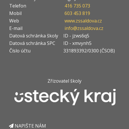
Telefon
416 735 073
Mobil
603 453 819
Web
www.zssaldova.cz
E-mail
info@zssaldova.cz
Datová schránka školy
ID - jzws6q5
Datová schránka SPC
ID - xmvynh5
Číslo účtu
331893392/0300 (ČSOB)
Zřizovatel školy
NAPIŠTE NÁM