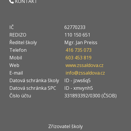
KONTAKT
IČ
62770233
REDIZO
110 150 651
Ředitel školy
Mgr. Jan Preiss
Telefon
416 735 073
Mobil
603 453 819
Web
www.zssaldova.cz
E-mail
info@zssaldova.cz
Datová schránka školy
ID - jzws6q5
Datová schránka SPC
ID - xmvynh5
Číslo účtu
331893392/0300 (ČSOB)
Zřizovatel školy