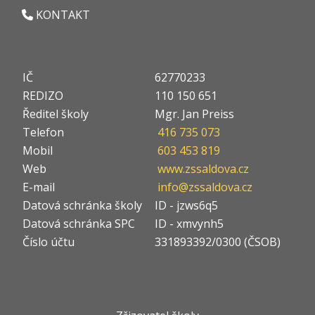
KONTAKT
IČ
62770233
REDIZO
110 150 651
Ředitel školy
Mgr. Jan Preiss
Telefon
416 735 073
Mobil
603 453 819
Web
www.zssaldova.cz
E-mail
info@zssaldova.cz
Datová schránka školy
ID - jzws6q5
Datová schránka SPC
ID - xmvynh5
Číslo účtu
331893392/0300 (ČSOB)