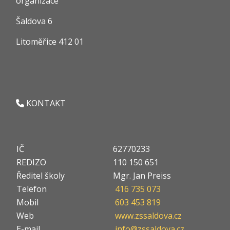
organizace
Šaldova 6
Litoměřice 412 01
KONTAKT
IČ
62770233
REDIZO
110 150 651
Ředitel školy
Mgr. Jan Preiss
Telefon
416 735 073
Mobil
603 453 819
Web
www.zssaldova.cz
E-mail
info@zssaldova.cz