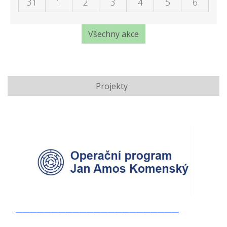
31
1
2
3
4
5
6
Všechny akce
Projekty
_______________________