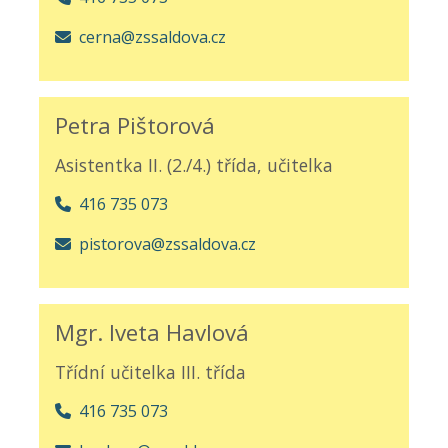
cerna@zssaldova.cz
Petra Pištorová
Asistentka II. (2./4.) třída, učitelka
416 735 073
pistorova@zssaldova.cz
Mgr. Iveta Havlová
Třídní učitelka III. třída
416 735 073