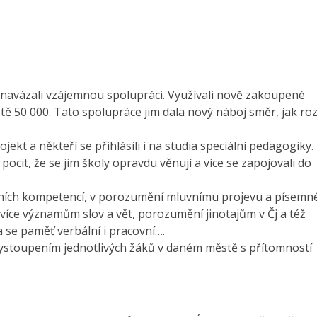
navázali vzájemnou spolupráci. Využívali nově zakoupené
 50 000. Tato spolupráce jim dala nový náboj směr, jak roz
ekt a někteří se přihlásili i na studia speciální pedagogiky.
cit, že se jim školy opravdu věnují a více se zapojovali do
ačních kompetencí, v porozumění mluvnímu projevu a písem
 více významům slov a vět, porozumění jinotajům v Čj a též
a se paměť verbální i pracovní….
ystoupením jednotlivých žáků v daném městě s přítomností