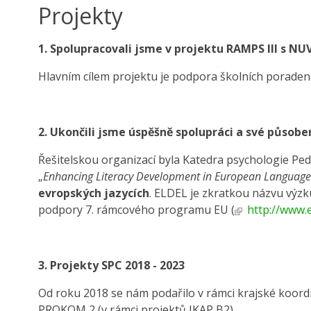
Projekty
1. Spolupracovali jsme v projektu RAMPS III s N
Hlavním cílem projektu je podpora školních poraden
2. Ukončili jsme úspěšně spolupráci a své působen
Řešitelskou organizací byla Katedra psychologie P
„
Enhancing Literacy Development in European Language
evropských jazycích
. ELDEL je zkratkou názvu výzk
podpory 7. rámcového programu EU (
http://www.e
3. Projekty SPC 2018 - 2023
Od roku 2018 se nám podařilo v rámci krajské koord
PROKOM 2 (v rámci projektů IKAP B2).