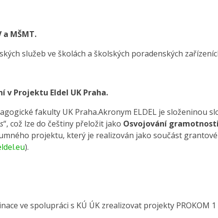
UV a MŠMT.
ských služeb ve školách a školských poradenských zařízeníc
í v Projektu Eldel UK Praha.
edagogické fakulty UK Praha.Akronym ELDEL
je složeninou sl
s
“, což lze do češtiny přeložit jako
Osvojování gramotnosti
umného projektu, který je realizován jako součást grantové
ldel.eu
).
inace ve spolupráci s KÚ ÚK zrealizovat projekty PROKOM 1