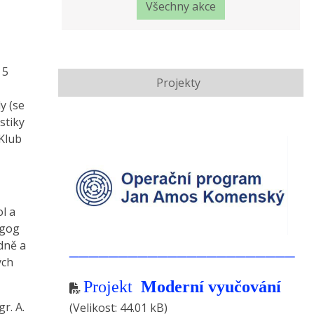
Všechny akce
 5
Projekty
y (se
stiky
 Klub
l a
agog
dně a
_______________________
ých
Projekt
Moderní vyučování
r. A.
(Velikost: 44.01 kB)