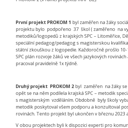
První projekt PROKOM 1
byl zaměřen na žáky sociá
projektu bylo podpořeno 37 škol ( zaměřeno na vyl
metodiků/logopedů z krajských SPC – Litoměřice, Děč
speciální pedagog/pedagog s magisterskou kvalifikac
státní zkouškou z logopedie. Každoročně prošlo 10-
SPC plán rozvoje žáků ve všech jazykových rovinách 
pracoval pravidelně 1x týdně.
Druhý projekt
PROKOM 2
byl zaměřen na žáky se S
opět se na něm podílela krajská SPC – metodik spe
s magisterským vzděláním. Obdobně byly školy vyba
metodik poskytoval všem podporu a konzultoval pos
rovinách. Tento projekt byl ukončen v březnu 2023 
V obou projektech byli k dispozici experti pro komun