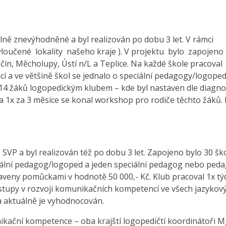
lně znevýhodněné a byl realizován po dobu 3 let. V rámci
oučené lokality našeho kraje ). V projektu bylo zapojeno
ín, Měcholupy, Ústí n/L a Teplice. Na každé škole pracoval
í a ve většině škol se jednalo o speciální pedagogy/logoped
14 žáků logopedickým klubem – kde byl nastaven dle diagno
a 1x za 3 měsíce se konal workshop pro rodiče těchto žáků.
VP a byl realizován též po dobu 3 let. Zapojeno bylo 30 ško
ciální pedagog/logoped a jeden speciální pedagog nebo ped
veny pomůckami v hodnotě 50 000,- Kč. Klub pracoval 1x tý
tupy v rozvoji komunikačních kompetencí ve všech jazykov
a aktuálně je vyhodnocován.
ikační kompetence – oba krajští logopedičtí koordinátoři Mg