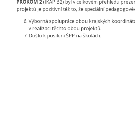
PROKOM 2
(IKAP B2) byl v celkovém přehledu preze
projektů je pozitivní též to, že speciální pedagogov
Výborná spolupráce obou krajských koordinátor
v realizaci těchto obou projektů.
Došlo k posílení ŠPP na školách.