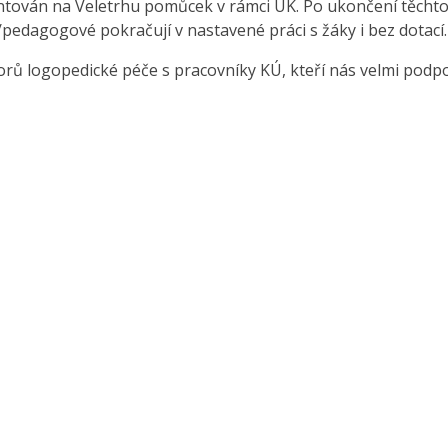
ntován na Veletrhu pomůcek v rámci ÚK. Po ukončení těcht
é/pedagogové pokračují v nastavené práci s žáky i bez dotací.
ů logopedické péče s pracovníky KÚ, kteří nás velmi podpoř